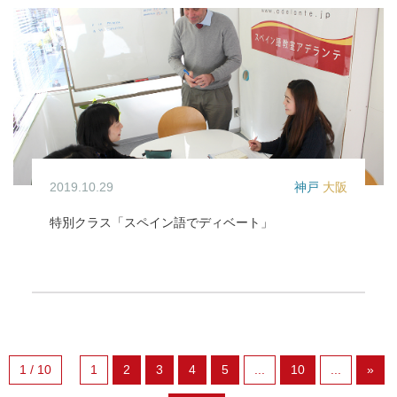
2019.10.29
神戸
大阪
特別クラス「スペイン語でディベート」
イベント / 特別クラス
1 / 10
1
2
3
4
5
...
10
...
»