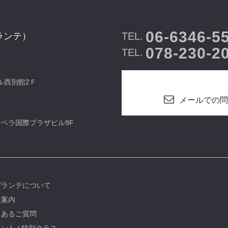
06-6346-5
TEL.
ランテ）
078-230-2
TEL.
ビル西別館2Ｆ
メールでの問
カサベラ国際プラザビル9F
デランテについて
社案内
くあるご質問