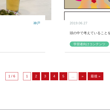
神戸
2019.06.27
頭の中で考えていること
学習者向けコンテンツ
1 / 6
1
2
3
4
5
...
»
最後 »