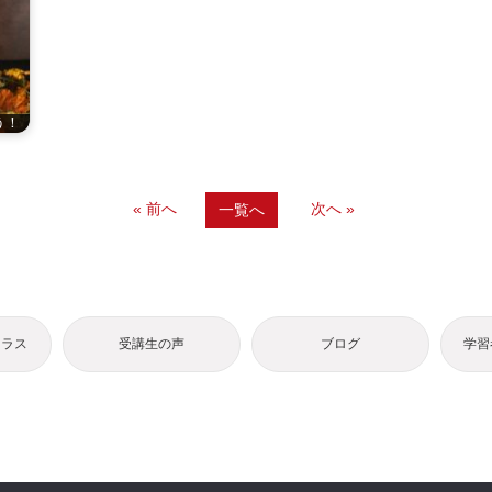
う！
« 前へ
次へ »
一覧へ
クラス
受講生の声
ブログ
学習