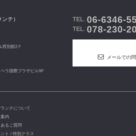
06-6346-5
TEL.
ランテ）
078-230-2
TEL.
ビル西別館2Ｆ
メールでの問
カサベラ国際プラザビル9F
デランテについて
社案内
くあるご質問
ント / 特別クラス