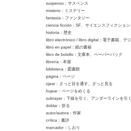
suspenso
：サスペンス
misterio
：ミステリー
fantasía
：ファンタジー
ciencia ficción
：
SF
、サイエンスフィクション
historia
：歴史
libro electrónico / libro digital
：電子書籍、デ
libro en papel
：紙の書籍
libro de bolsillo
：文庫本、ペーパーバック
librería
：本屋
biblioteca
：図書館
página
：ページ
ojear
：さっと目を通す、ざっと見る
hojear
：ページをめくる
subrayar
：下線を引く、アンダーラインを引
doblar
：折る
autor/autora
：作家
crítica
：書評
marcador
：しおり