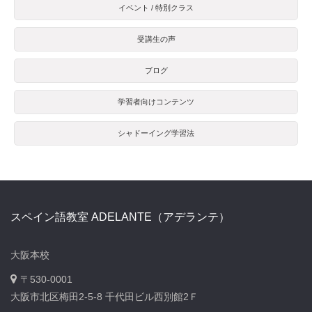
イベント / 特別クラス
受講生の声
ブログ
学習者向けコンテンツ
シャドーイング学習法
スペイン語教室 ADELANTE（アデランテ）
大阪本校
〒530-0001
大阪市北区梅田2-5-8 千代田ビル西別館2Ｆ