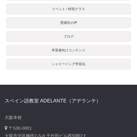
イベント / 特別クラス
受講生の声
ブログ
学習者向けコンテンツ
シャドーイング学習法
スペイン語教室 ADELANTE（アデランテ）
大阪本校
〒530-0001
大阪市北区梅田2-5-8 千代田ビル西別館2Ｆ