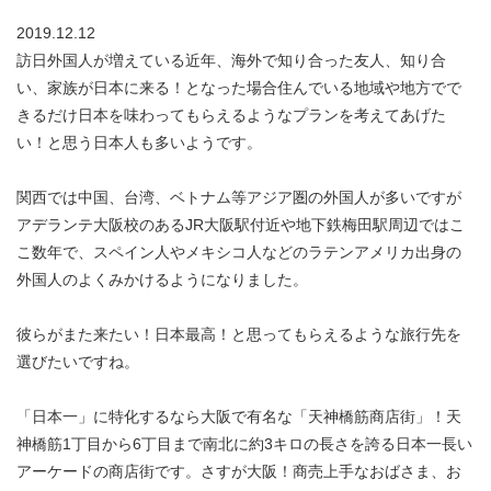
2019.12.12
訪日外国人が増えている近年、海外で知り合った友人、知り合
い、家族が日本に来る！となった場合住んでいる地域や地方でで
きるだけ日本を味わってもらえるようなプランを考えてあげた
い！と思う日本人も多いようです。
関西では中国、台湾、ベトナム等アジア圏の外国人が多いですが
アデランテ大阪校のあるJR大阪駅付近や地下鉄梅田駅周辺ではこ
こ数年で、スペイン人やメキシコ人などのラテンアメリカ出身の
外国人のよくみかけるようになりました。
彼らがまた来たい！日本最高！と思ってもらえるような旅行先を
選びたいですね。
「日本一」に特化するなら大阪で有名な「天神橋筋商店街」！天
神橋筋1丁目から6丁目まで南北に約3キロの長さを誇る日本一長い
アーケードの商店街です。さすが大阪！商売上手なおばさま、お