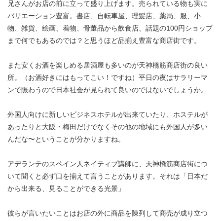
兄さんがお店の前に立って盛り上げます。売られている物も実に
バリエーション豊富。書店、自転車屋、理髪店、薬局、服、小
物、雑貨、絵画、着物、骨董品から飲食店、話題の100円ショップ
まで何でもあるのでは？と思うほど品揃え豊富な商店街です。
また安くお酒を楽しめる居酒屋も多いのが天神橋筋商店街の良い
所。（お酒好きにはもってこい！ですね）平日の夜はサラリーマ
ンで賑わうので日本社会が見られて良いのではないでしょうか。
外国人向けに新しいビジネスホテルが出来ていたり、ホステルが
あったりと大阪・梅田だけでなくその他の地域にも外国人が多い
んだな〜ということが分かりますね。
アデランテのスペイン人ネイティブ講師に、天神橋筋商店街につ
いて聞くと必ず口を揃えて言うことがあります。それは「日本だ
から出来る、見ることができる光景」
彼らが言いたいことはお店の外に商品を陳列して商売が成り立つ