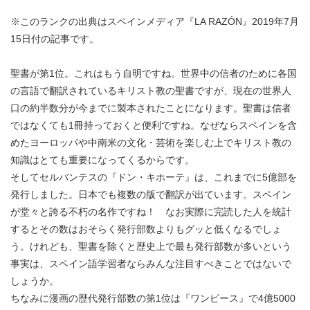
※このランクの出典はスペインメディア『LA RAZÓN』2019年7月
15日付の記事です。
聖書が第1位。これはもう自明ですね。世界中の信者のために各国
の言語で翻訳されているキリスト教の聖書ですが、現在の世界人
口の約半数分が今までに製本されたことになります。聖書は信者
ではなくても1冊持っておくと便利ですね。なぜならスペインを含
めたヨーロッパや中南米の文化・芸術を楽しむ上でキリスト教の
知識はとても重要になってくるからです。
そしてセルバンテスの『ドン・キホーテ』は、これまでに5億部を
発行しました。日本でも複数の版で翻訳が出ています。スペイン
が堂々と誇る不朽の名作ですね！ なお実際に完読した人を統計
するとその数はおそらく発行部数よりもグッと低くなるでしょ
う。けれども、聖書を除くと歴史上で最も発行部数が多いという
事実は、スペイン語学習者ならみんな注目すべきことではないで
しょうか。
ちなみに漫画の歴代発行部数の第1位は『ワンピース』で4億5000