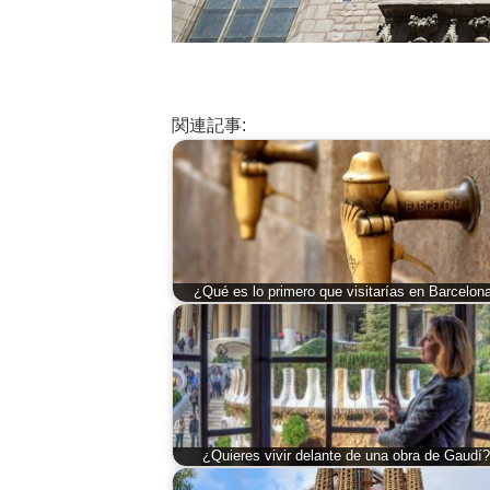
関連記事:
¿Qué es lo primero que visitarías en Barcelon
¿Quieres vivir delante de una obra de Gaudí?