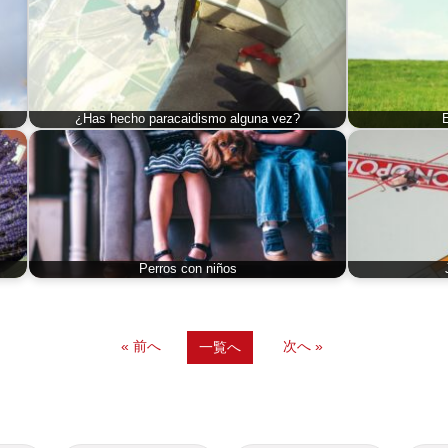
¿Has hecho paracaidismo alguna vez?
E
Perros con niños
« 前へ
次へ »
一覧へ