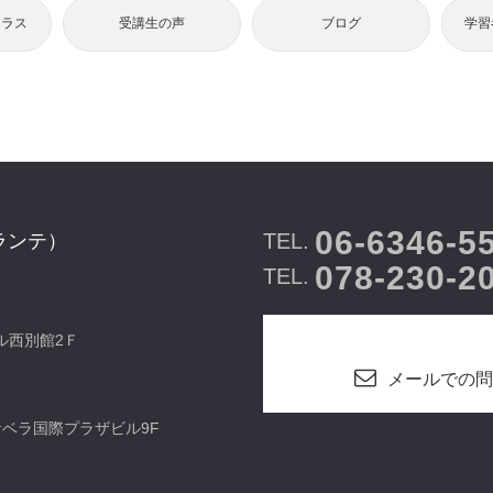
クラス
受講生の声
ブログ
学習
06-6346-5
TEL.
ランテ）
078-230-2
TEL.
ビル西別館2Ｆ
メールでの問
カサベラ国際プラザビル9F