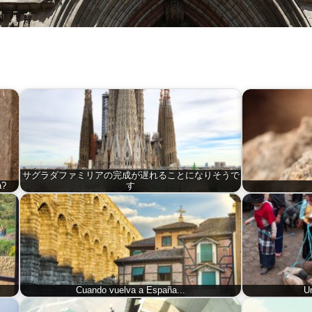
サグラダファミリアの完成が遅れることになりそうで
a?
す
Cuando vuelva a España...
U