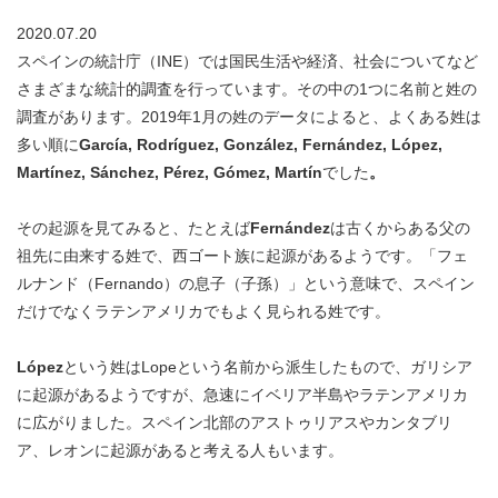
2020.07.20
スペインの統計庁（INE）では国民生活や経済、社会についてなど
さまざまな統計的調査を行っています。その中の1つに名前と姓の
調査があります。2019年1月の姓のデータによると、よくある姓は
多い順に
García, Rodríguez, González, Fernández, López,
Martínez, Sánchez, Pérez, Gómez, Martín
でした
。
その起源を見てみると、たとえば
Fernández
は古くからある父の
祖先に由来する姓で、西ゴート族に起源があるようです。「フェ
ルナンド（Fernando）の息子（子孫）」という意味で、スペイン
だけでなくラテンアメリカでもよく見られる姓です。
López
という姓はLopeという名前から派生したもので、ガリシア
に起源があるようですが、急速にイベリア半島やラテンアメリカ
に広がりました。スペイン北部のアストゥリアスやカンタブリ
ア、レオンに起源があると考える人もいます。