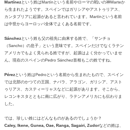
Martínez
という姓はMartínという名前やローマの戦いの神Marteか
ら生まれたようです。スペインではガリシアやアストゥリアス、
カンタブリアに起源があると言われています。Martínという名前
は中世からヨーロッパ全体でよくある名前です。
Sánchez
という姓も父の祖先に由来する姓で、「サンチョ
（Sancho）の息子」という意味です。スペインだけでなくラテン
アメリカでもよく見られる姓ですが、起源はよく分かっていませ
ん。現在のスペインのPedro Sánchez首相もこの姓ですね。
Pérez
という姓はPedroという名前から生まれたもので、スペイン
では北部のかつての王国、ナバラ、アラゴン、ガリシア、アスト
ゥリアス、カスティーリャスなどに起源があります。そこから、
レコンキスタとともに南に広がり、ラテンアメリカにも伝わりま
した。
では、珍しい姓にはどんなものがあるのでしょうか？
Caley, Ikene, Gunea, Oae, Ranga, Sagairi, Zudor
などの姓は、