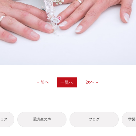
« 前へ
次へ »
一覧へ
クラス
受講生の声
ブログ
学習