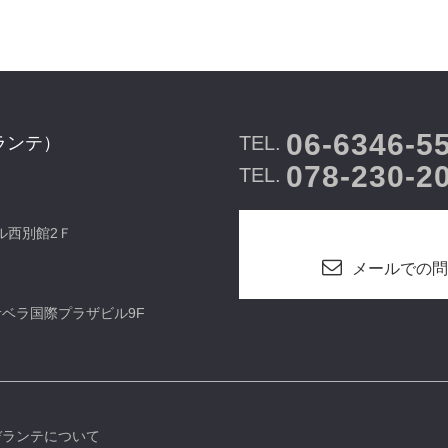
06-6346-5
TEL.
ランテ）
078-230-2
TEL.
ビル西別館2Ｆ
メールでの問
カサベラ国際プラザビル9F
デランテについて